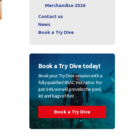
Merchandise 2026
Contact us
News
Book a Try Dive
Book a Try Dive today!
Book your Try Dive session with a
fully qualified BSAC Instructor. For
just £40, we will provide the pool,
kit and bags of fun!
Book a Try Dive