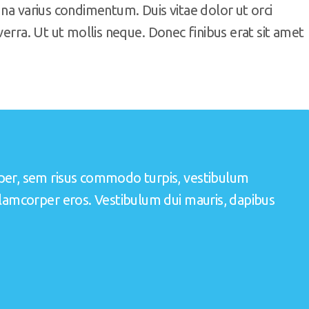
gna varius condimentum. Duis vitae dolor ut orci
verra. Ut ut mollis neque. Donec finibus erat sit amet
per, sem risus commodo turpis, vestibulum
llamcorper eros. Vestibulum dui mauris, dapibus