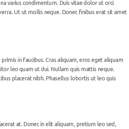
gna varius condimentum. Duis vitae dolor ut orci
verra. Ut ut mollis neque. Donec finibus erat sit amet
rimis in faucibus. Cras aliquam, eros eget aliquam
ttitor leo quam ut dui. Nullam quis mattis neque.
cibus placerat nibh. Phasellus lobortis ut leo quis
lacerat at. Donec in elit aliquam, pretium leo sed,