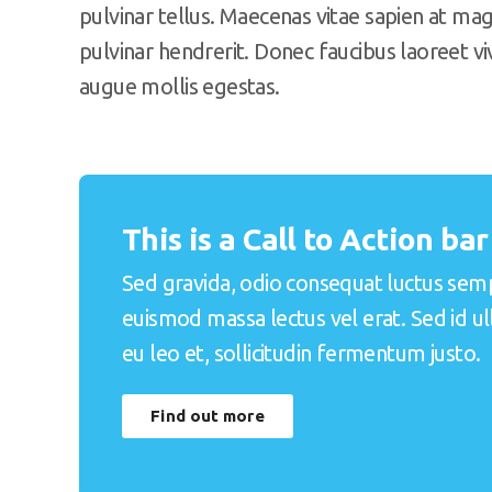
pulvinar tellus. Maecenas vitae sapien at ma
pulvinar hendrerit. Donec faucibus laoreet vi
augue mollis egestas.
This is a Call to Action bar
Sed gravida, odio consequat luctus sem
euismod massa lectus vel erat. Sed id u
eu leo et, sollicitudin fermentum justo.
Find out more