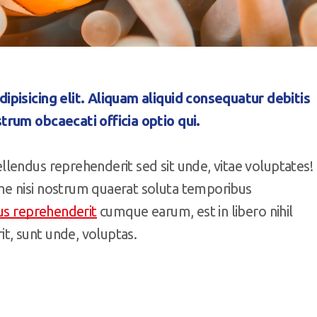
ipisicing elit. Aliquam aliquid consequatur debitis
trum obcaecati officia optio qui.
lendus reprehenderit sed sit unde, vitae voluptates!
e nisi nostrum quaerat soluta temporibus
us reprehenderit
cumque earum, est in libero nihil
, sunt unde, voluptas.