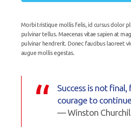
Morbi tristique mollis felis, id cursus dolor p
pulvinar tellus. Maecenas vitae sapien at ma
pulvinar hendrerit. Donec faucibus laoreet vi
augue mollis egestas.
Success is not final, f
courage to continue
— Winston Churchil