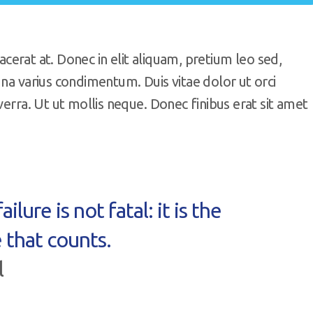
lacerat at. Donec in elit aliquam, pretium leo sed,
gna varius condimentum. Duis vitae dolor ut orci
verra. Ut ut mollis neque. Donec finibus erat sit amet
ailure is not fatal: it is the
 that counts.
l